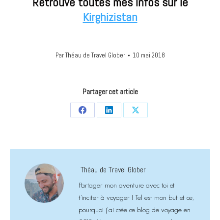
Retrouve toutes mes infos sur le
Kirghizistan
Par
Théau de Travel Glober
10 mai 2018
Partager cet article
Share
Share
Share
on
on
on
Facebook
LinkedIn
X
Théau de Travel Glober
Partager mon aventure avec toi et
t'inciter à voyager ! Tel est mon but et ce,
pourquoi j'ai crée ce blog de voyage en